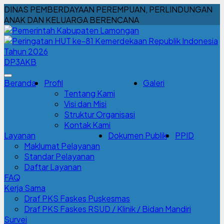
DINAS PEMBERDAYAAN PEREMPUAN, PERLINDUNGAN
ANAK DAN KELUARGA BERENCANA
DP3AKB
Beranda
Profil
Galeri
Tentang Kami
Visi dan Misi
Struktur Organisasi
Kontak Kami
Layanan
Dokumen Publik
PPID
Maklumat Pelayanan
Standar Pelayanan
Daftar Layanan
FAQ
Kerja Sama
Draf PKS Faskes Puskesmas
Draf PKS Faskes RSUD / Klinik / Bidan Mandiri
Survei