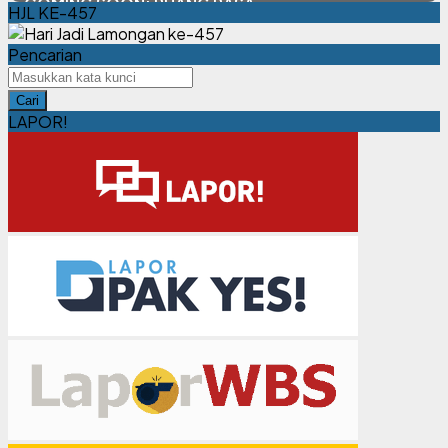
COMING SOON: RUANG RASA
HJL KE-457
Pencarian
Cari
LAPOR!