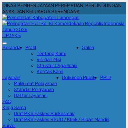
DINAS PEMBERDAYAAN PEREMPUAN, PERLINDUNGAN
ANAK DAN KELUARGA BERENCANA
DP3AKB
Beranda
Profil
Galeri
Tentang Kami
Visi dan Misi
Struktur Organisasi
Kontak Kami
Layanan
Dokumen Publik
PPID
Maklumat Pelayanan
Standar Pelayanan
Daftar Layanan
FAQ
Kerja Sama
Draf PKS Faskes Puskesmas
Draf PKS Faskes RSUD / Klinik / Bidan Mandiri
Survei