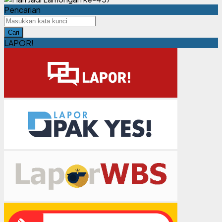
Pencarian
Cari
LAPOR!