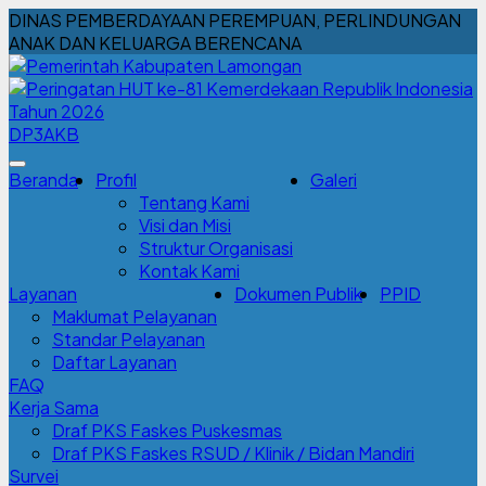
DINAS PEMBERDAYAAN PEREMPUAN, PERLINDUNGAN
ANAK DAN KELUARGA BERENCANA
DP3AKB
Beranda
Profil
Galeri
Tentang Kami
Visi dan Misi
Struktur Organisasi
Kontak Kami
Layanan
Dokumen Publik
PPID
Maklumat Pelayanan
Standar Pelayanan
Daftar Layanan
FAQ
Kerja Sama
Draf PKS Faskes Puskesmas
Draf PKS Faskes RSUD / Klinik / Bidan Mandiri
Survei