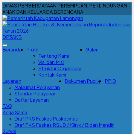
DINAS PEMBERDAYAAN PEREMPUAN, PERLINDUNGAN
ANAK DAN KELUARGA BERENCANA
DP3AKB
Beranda
Profil
Galeri
Tentang Kami
Visi dan Misi
Struktur Organisasi
Kontak Kami
Layanan
Dokumen Publik
PPID
Maklumat Pelayanan
Standar Pelayanan
Daftar Layanan
FAQ
Kerja Sama
Draf PKS Faskes Puskesmas
Draf PKS Faskes RSUD / Klinik / Bidan Mandiri
Survei