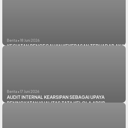
Berita • 18 Juni 2026
KEGIATAN PENCEGAHAN KEKERASAN TERHADAP ANAK
Berita • 17 Juni 2026
AUDIT INTERNAL KEARSIPAN SEBAGAI UPAYA
PENINGKATAN KUALITAS TATA KELOLA ARSIP